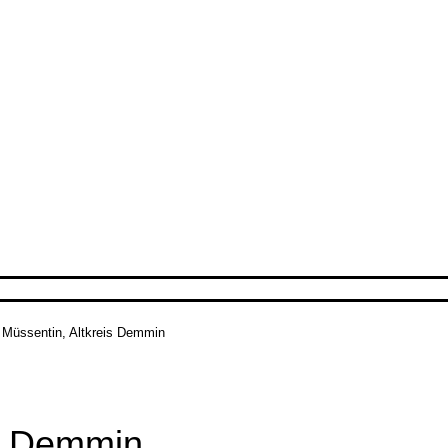
>
Müssentin, Altkreis Demmin
is Demmin