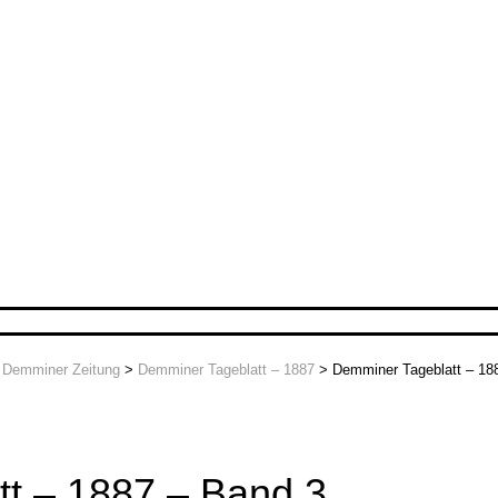
>
Demminer Zeitung
>
Demminer Tageblatt – 1887
>
Demminer Tageblatt – 18
t – 1887 – Band 3