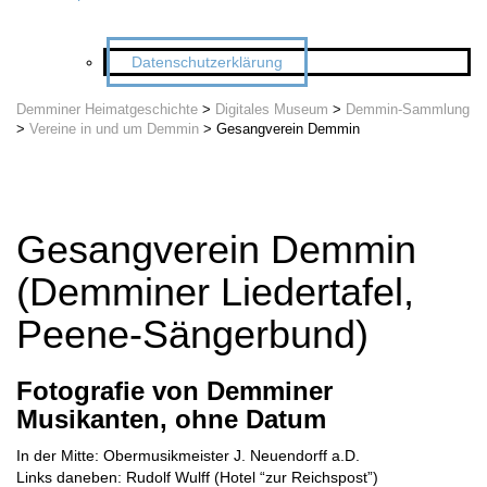
Datenschutzerklärung
Demminer Heimatgeschichte
>
Digitales Museum
>
Demmin-Sammlung
>
Vereine in und um Demmin
>
Gesangverein Demmin
Gesangverein Demmin
(Demminer Liedertafel,
Peene-Sängerbund)
Fotografie von Demminer
Musikanten, ohne Datum
In der Mitte: Obermusikmeister J. Neuendorff a.D.
Links daneben: Rudolf Wulff (Hotel “zur Reichspost”)